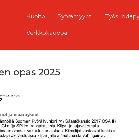
Huolto
Pyörämyynti
Työsuhdepy
Verkkokauppa
en opas 2025