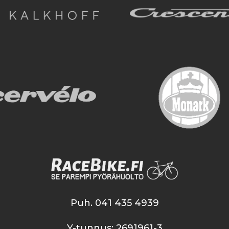
Puh.
041 435 4939
Y-tunnus: 2691961-3