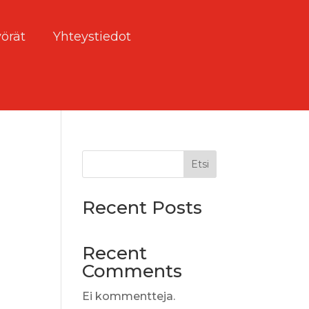
örät
Yhteystiedot
Etsi
Recent Posts
Recent
Comments
Ei kommentteja.